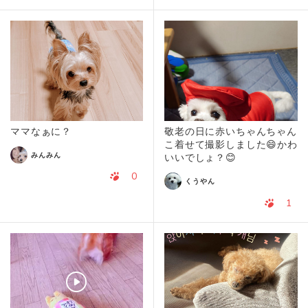
ママなぁに？
敬老の日に赤いちゃんちゃん
こ着せて撮影しました😄かわ
みんみん
いいでしょ？😊
0
くうやん
1