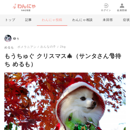
ログイン
会員登録
トップ
記事
わんにゃ投稿
わんにゃ相談
未回答
症状
ゆぅ
おんなの子
2kg
ポメラニアン
めるも
もうちゅぐ クリスマス🎄（サンタさん🎅待
ち めるも）