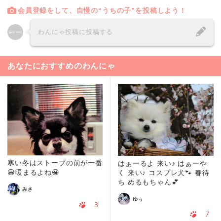
会員登録をして、自慢の“うちの子”を投稿しよう！
わんにゃ投稿に投稿する
あなたにおすすめのわんにゃ
寒い冬はストーブの前が一番
はぁーるよ 来い♪ はぁーや
😀暖まるよね😀
く 来い♪ コスプレ犬🐾 春待
ち めるもちゃん💕
みさ
ゆぅ
3
7