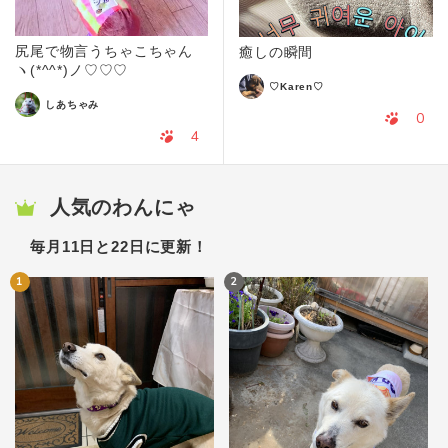
尻尾で物言うちゃこちゃん
癒しの瞬間
ヽ(*^^*)ノ♡♡♡
♡Karen♡
しあちゃみ
0
4
人気のわんにゃ
毎月11日と22日に更新！
1
2