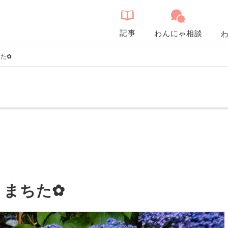
記事
わんにゃ相談
た✿
りまちた✿