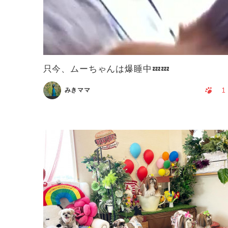
只今、ムーちゃんは爆睡中💤💤
1
みきママ