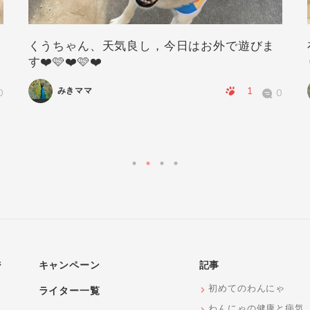
くうちゃん、天気良し，今日はお外で遊びま
す❤️🩷❤️🩷❤️
1
みきママ
0
0
ジ
キャンペーン
記事
初めてのわんにゃ
ライター一覧
わんにゃの健康と病気