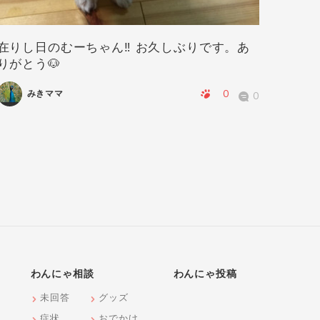
在りし日のむーちゃん‼️ お久しぶりです。あ
華ちゃ
りがとう🐶
0
みきママ
0
わんにゃ相談
わんにゃ投稿
未回答
グッズ
症状
おでかけ