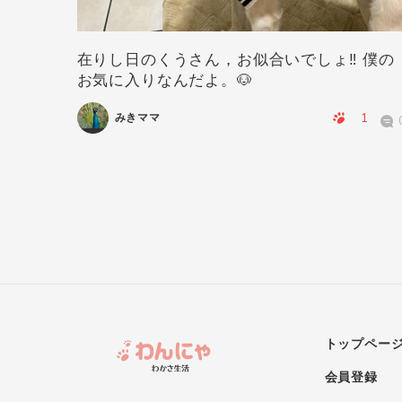
在りし日のくうさん，お似合いでしょ‼️ 僕の
お気に入りなんだよ。🐶
0
0
1
みきママ
トップペー
会員登録