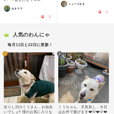
ミューズまま
みきママ
1
1
人気のわんにゃ
毎月11日と22日に更新！
1
2
在りし日のくうさん，お似合
くうちゃん、天気良し，今日
いでしょ‼️ 僕のお気に入りな
はお外で遊びます❤️🩷❤️🩷❤️