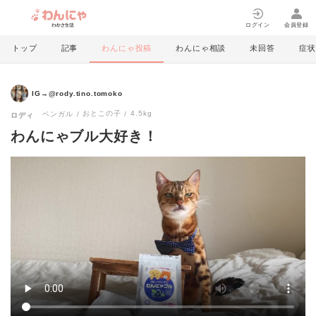
ログイン
会員登録
トップ
記事
わんにゃ投稿
わんにゃ相談
未回答
症状
IG→@rody.tino.tomoko
おとこの子
4.5kg
ベンガル
ロディ
わんにゃブル大好き！