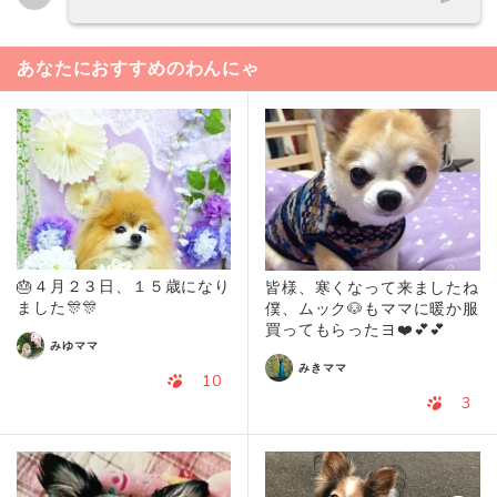
あなたにおすすめのわんにゃ
🎂４月２３日、１５歳になり
皆様、寒くなって来ましたね
ました🎊🎊
僕、ムック🐶もママに暖か服
買ってもらったヨ❤️💕💕
みゆママ
みきママ
10
3