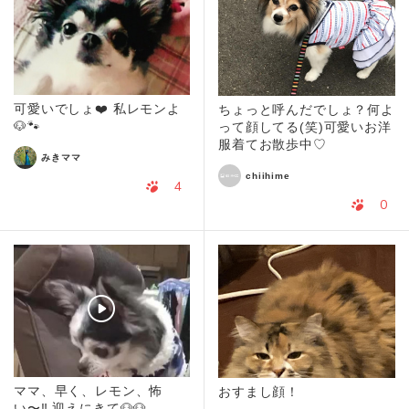
可愛いでしょ❤️ 私レモンよ
ちょっと呼んだでしょ？何よ
🐶🐾
って顔してる(笑)可愛いお洋
服着てお散歩中♡
みきママ
chiihime
4
0
ママ、早く、レモン、怖
おすまし顔！
い〜‼️ 迎えにきて🐶🐶