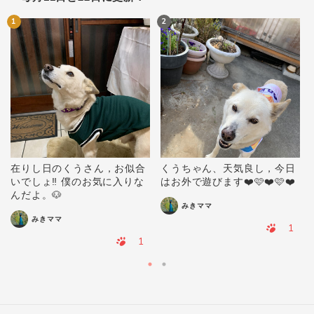
1
2
在りし日のくうさん，お似合
くうちゃん、天気良し，今日
いでしょ‼️ 僕のお気に入りな
はお外で遊びます❤️🩷❤️🩷❤️
んだよ。🐶
みきママ
みきママ
1
1