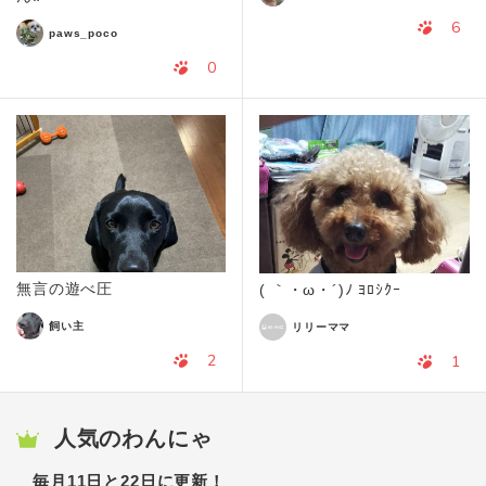
6
paws_poco
0
無言の遊べ圧
( ｀・ω・´)ﾉ ﾖﾛｼｸｰ
飼い主
リリーママ
2
1
人気のわんにゃ
毎月11日と22日に更新！