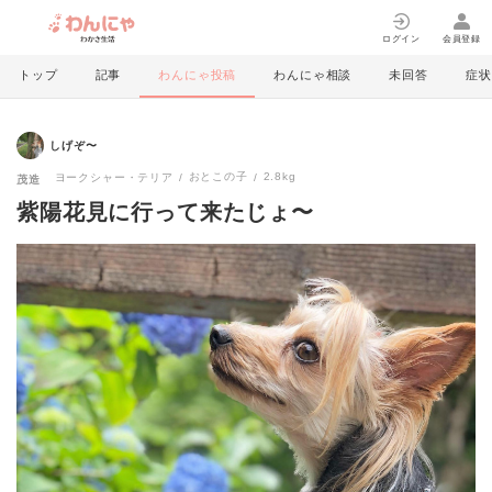
ログイン
会員登録
トップ
記事
わんにゃ投稿
わんにゃ相談
未回答
症状
しげぞ〜
おとこの子
2.8kg
ヨークシャー・テリア
茂造
紫陽花見に行って来たじょ〜