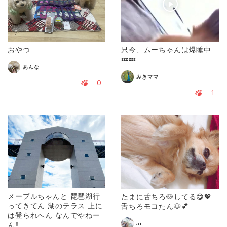
おやつ
只今、ムーちゃんは爆睡中
💤💤
あんな
みきママ
0
1
メープルちゃんと 琵琶湖行
たまに舌ちろ🐶してる😋💖
ってきてん 湖のテラス 上に
舌ちろモコたん🐶💕
は登られへん なんでやねー
ai
ん‼️