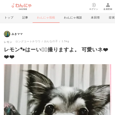
ログイン
会員登録
トップ
記事
わんにゃ投稿
わんにゃ相談
未回答
症状
みきママ
おんなの子
1.5kg
ロングコートチワワ
レモン
レモン🐾はーい🙋‍♀️撮りますよ。 可愛いネ❤️
❤️❤️