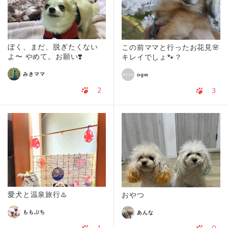
ぼく、まだ、脱ぎたくない
この前ママと行ったお花見🌸
よ〜 やめて。お願い❣️
キレイでしょ🐾？
みきママ
ogw
2
3
愛犬と温泉旅行♨️
おやつ
ももぷち
あんな