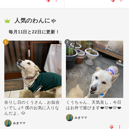
1
0
人気のわんにゃ
毎月11日と22日に更新！
1
2
在りし日のくうさん，お似合
くうちゃん、天気良し，今日
いでしょ‼️ 僕のお気に入りな
はお外で遊びます❤️🩷❤️🩷❤️
んだよ。🐶
みきママ
みきママ
1