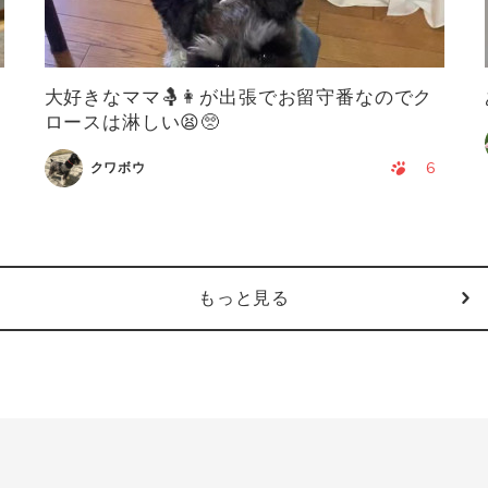
大好きなママ🤱👩が出張でお留守番なのでク
ロースは淋しい😫🥺
6
クワボウ
もっと見る