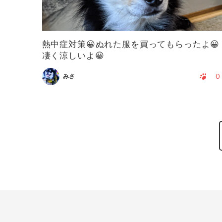
熱中症対策😀ぬれた服を買ってもらったよ😀
凄く涼しいよ😀
0
みさ