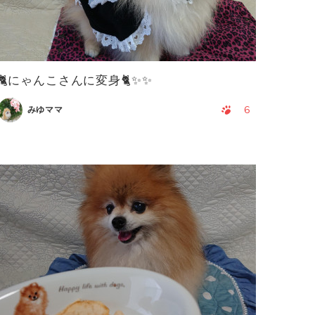
🐈にゃんこさんに変身🐈✨✨
6
みゆママ