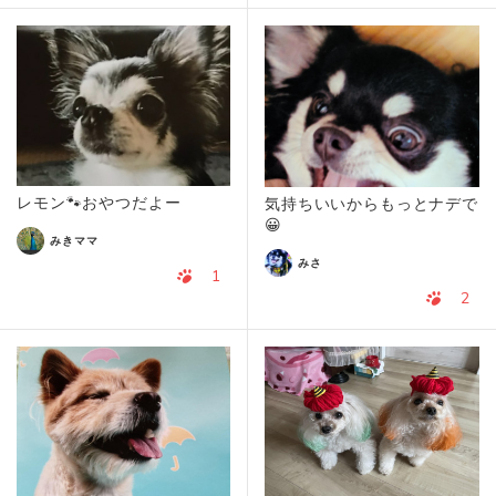
レモン🐾おやつだよー
気持ちいいからもっとナデで
😀
みきママ
みさ
1
2