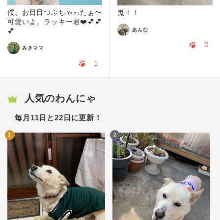
僕、お目目つぶちゃったぁ〜
鬼！！
可愛いよ。ラッキー君❤️💕💕
あんな
💕
0
みきママ
1
人気のわんにゃ
毎月11日と22日に更新！
1
2