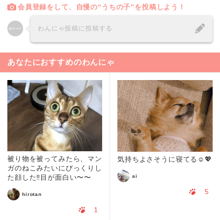
会員登録をして、自慢の“うちの子”を投稿しよう！
わんにゃ投稿に投稿する
あなたにおすすめのわんにゃ
被り物を被ってみたら、マン
気持ちよさそうに寝てる☺️💖
ガのねこみたいにびっくりし
ai
た顔した‼️目が面白い〜〜
5
hirotan
1