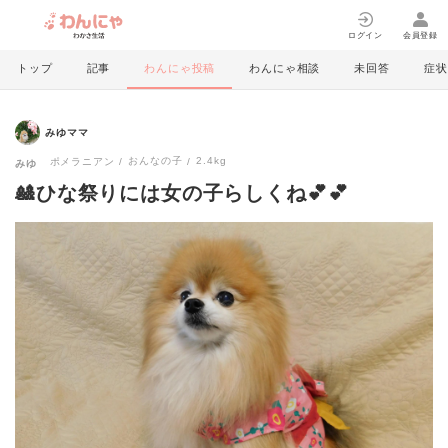
ログイン
会員登録
トップ
記事
わんにゃ投稿
わんにゃ相談
未回答
症状
みゆママ
おんなの子
2.4kg
ポメラニアン
みゆ
🎎ひな祭りには女の子らしくね💕💕