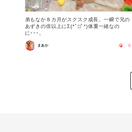
弟もなか８カ月がスクスク成長。一瞬で兄の
あずきの倍以上にΣ(*ﾟ□ﾟ*)体重一緒なの
に･･･。
0
まあか