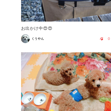
お出かけ中😍😍
0
くうやん