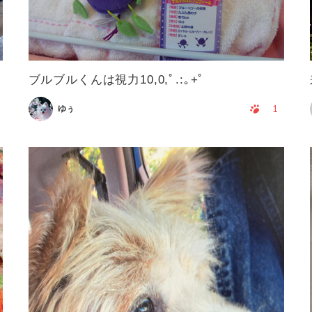
ブルブルくんは視力10,0,ﾟ.:｡+ﾟ
1
ゆぅ