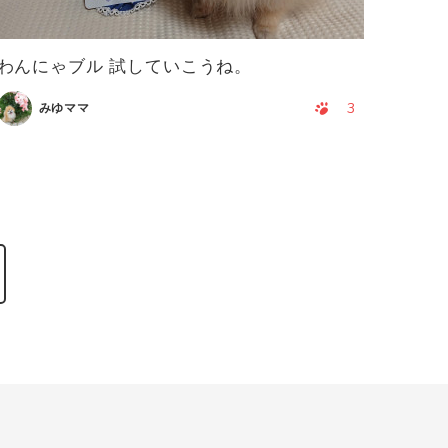
わんにゃブル 試していこうね。
3
みゆママ