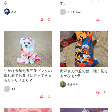
😀
す。
みさ
こっちゃん
0
1
リサは今年七五三💖ピンクの
虎🐯さんの服で僕，強く見え
晴れ着でお参りに行ってきま
るかなぁ〜⁉️
ちた✨リサより💕
みきママ
まい
0
6