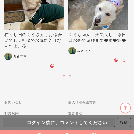
在りし日のくうさん，お似合
くうちゃん、天気良し，今日
いでしょ‼️ 僕のお気に入りな
はお外で遊びます❤️🩷❤️🩷❤️
んだよ。🐶
みきママ
みきママ
1
1
お問い合せ
個人情報保護方針
利用規約
運営会社
ログイン後に、コメントしてください
© 2018-2026 わんにゃ All Rights Reserved.