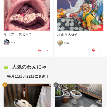
今日の… める×２
お正月大好き！
ゆぅ
れみ
5
0
人気のわんにゃ
毎月11日と22日に更新！
1
2