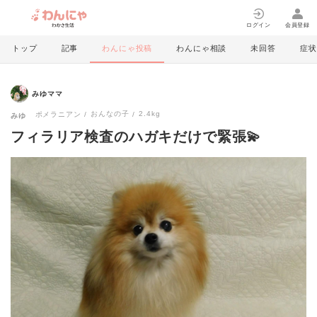
ログイン
会員登録
トップ
記事
わんにゃ投稿
わんにゃ相談
未回答
症状
みゆママ
おんなの子
2.4kg
ポメラニアン
みゆ
フィラリア検査のハガキだけで緊張💫