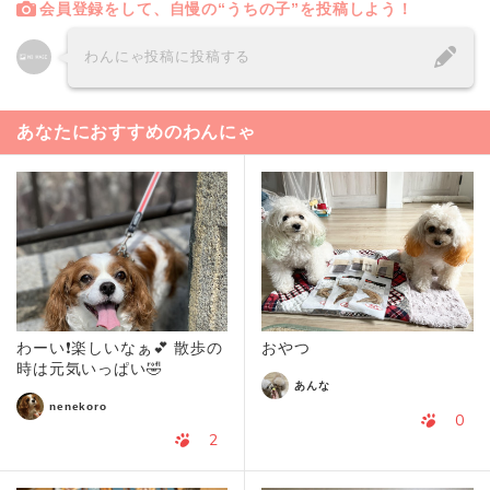
会員登録をして、自慢の“うちの子”を投稿しよう！
わんにゃ投稿に投稿する
あなたにおすすめのわんにゃ
わーい❗️楽しいなぁ💕 散歩の
おやつ
時は元気いっぱい🤣
あんな
nenekoro
0
2