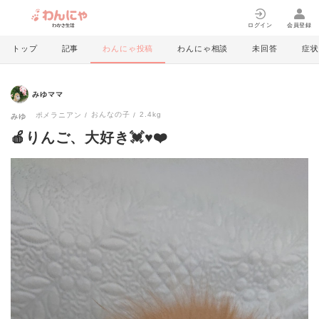
ログイン
会員登録
トップ
記事
わんにゃ投稿
わんにゃ相談
未回答
症状
みゆママ
おんなの子
2.4kg
ポメラニアン
みゆ
🍎りんご、大好き💓♥️❤️