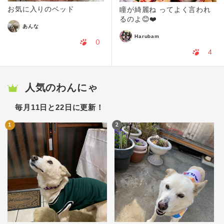
お気に入りのベッド
瞳が綺麗ね ってよく言われ
るのよ😊❤️
あんな
Harubam
0
4
人気のわんにゃ
毎月11日と22日に更新！
1
2