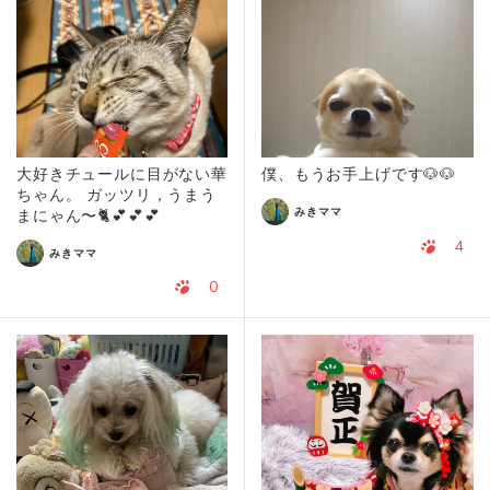
大好きチュールに目がない華
僕、もうお手上げです🐶🐶
ちゃん。 ガッツリ，うまう
みきママ
まにゃん〜🐈💕💕💕
4
みきママ
0