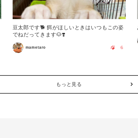
豆太郎です🐕 餌がほしいときはいつもこの姿
でねだってきます🐶❣️
6
mametaro
もっと見る