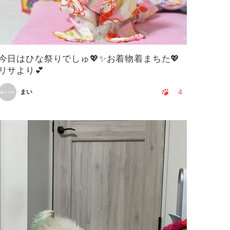
今日はひな祭りでしゅ💖✨お着物着まちた💖
リサより💕
4
まい