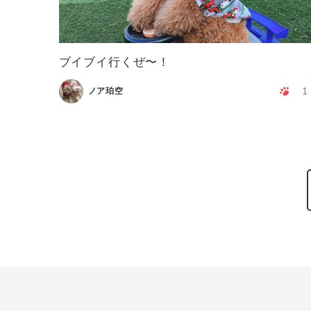
ブイブイ行くぜ〜！
1
ノア珀空