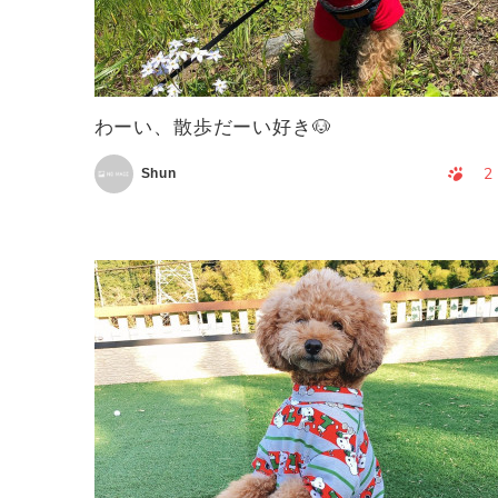
わーい、散歩だーい好き🐶
2
Shun