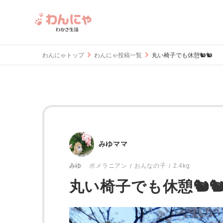
わんにゃトップ
わんにゃ投稿一覧
丸い椅子でも休憩🐿️🐿️
みゆママ
おんなの子
2.4kg
みゆ
ポメラニアン
丸い椅子でも休憩🐿️🐿