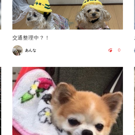
交通整理中？！
0
あんな