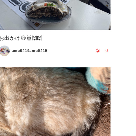
お出かけ😊🙌🙌🙌
0
amu0419amu0419