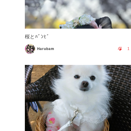
桜とﾊﾞﾝﾋﾞ
1
Harubam