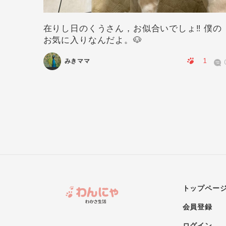
在りし日のくうさん，お似合いでしょ‼️ 僕の
お気に入りなんだよ。🐶
0
0
1
みきママ
トップペー
会員登録
ログイン