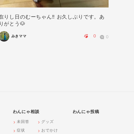
在りし日のむーちゃん‼️ お久しぶりです。あ
華ちゃ
りがとう🐶
0
みきママ
0
わんにゃ相談
わんにゃ投稿
未回答
グッズ
症状
おでかけ