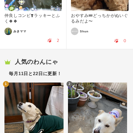
仲良しコンビ❣️ラッキーとふ
おやすみ💤どっちかがぬいぐ
く🍀🍀
るみだよ〜
みきママ
Shun
2
0
人気のわんにゃ
毎月11日と22日に更新！
1
2