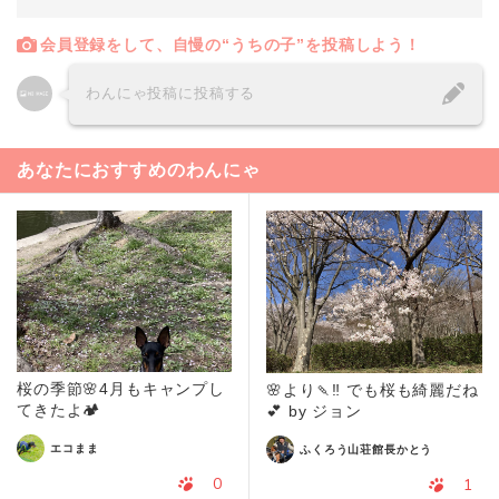
会員登録をして、自慢の“うちの子”を投稿しよう！
わんにゃ投稿に投稿する
あなたにおすすめのわんにゃ
桜の季節🌸4月もキャンプし
🌸より🍡‼ でも桜も綺麗だね
てきたよ🏕
💕 by ジョン
エコまま
ふくろう山荘館長かとう
0
1