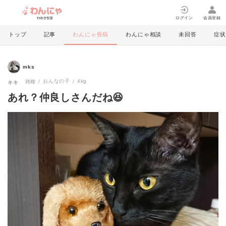
ログイン
会員登録
トップ
記事
わんにゃ投稿
わんにゃ相談
未回答
症状
mks
おんなの子
4kg
雑種
キキ
あれ？仲良しさんだね😆