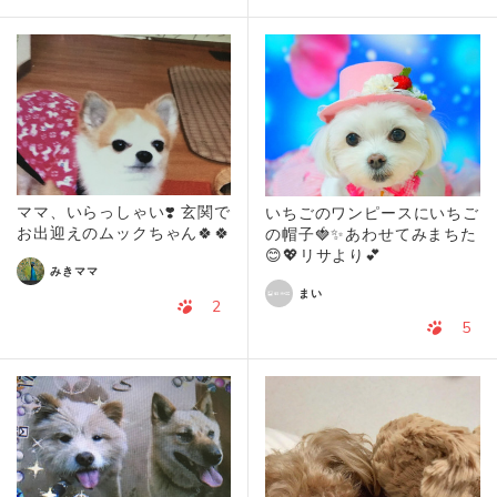
ママ、いらっしゃい❣️ 玄関で
いちごのワンピースにいちご
お出迎えのムックちゃん🍀🍀
の帽子🍓✨あわせてみまちた
😊💖リサより💕
みきママ
まい
2
5