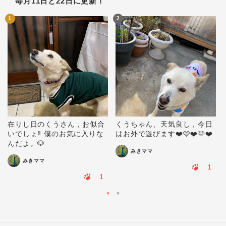
毎月11日と22日に更新！
1
2
在りし日のくうさん，お似合
くうちゃん、天気良し，今日
いでしょ‼️ 僕のお気に入りな
はお外で遊びます❤️🩷❤️🩷❤️
んだよ。🐶
みきママ
みきママ
1
1