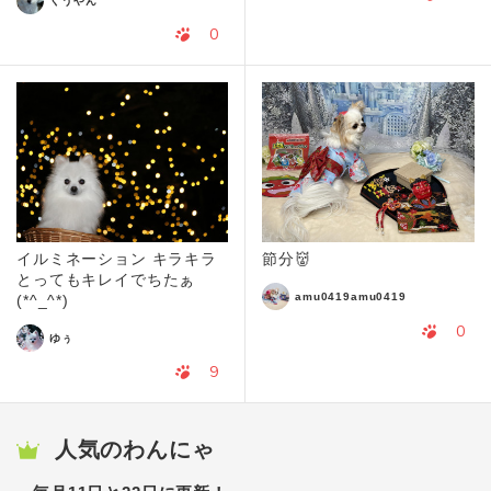
くうやん
0
イルミネーション キラキラ
節分👹
とってもキレイでちたぁ
amu0419amu0419
(*^_^*)
0
ゆぅ
9
人気のわんにゃ