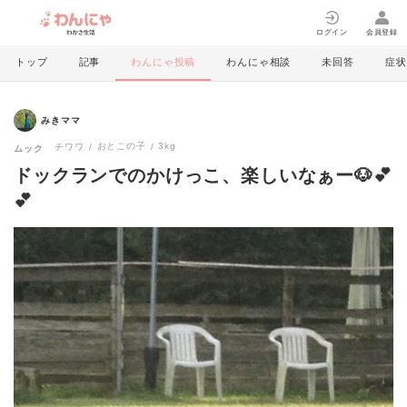
ログイン
会員登録
トップ
記事
わんにゃ投稿
わんにゃ相談
未回答
症状
みきママ
おとこの子
3kg
チワワ
ムック
ドックランでのかけっこ、楽しいなぁー🐶💕
💕