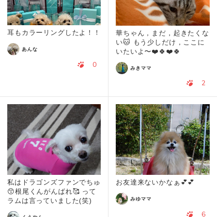
耳もカラーリングしたよ！！
華ちゃん，まだ，起きたくな
い🐱 もう少しだけ，ここに
あんな
いたいよ〜❤️🍀❤️🍀
0
みきママ
2
私はドラゴンズファンでちゅ
お友達来ないかなぁ💕💕
😙根尾くんがんばれ🥰 って
みゆママ
ラムは言っていました(笑)
6