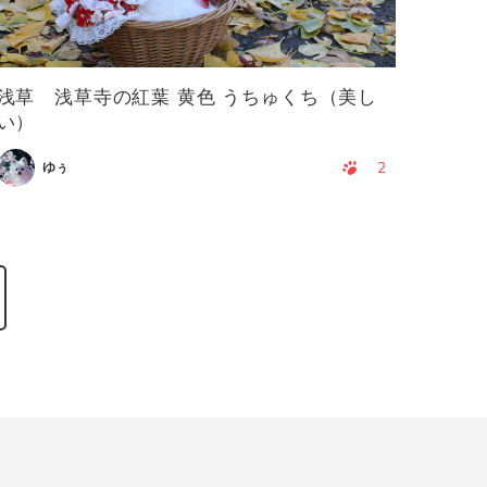
浅草 浅草寺の紅葉 黄色 うちゅくち（美し
い）
2
ゆぅ