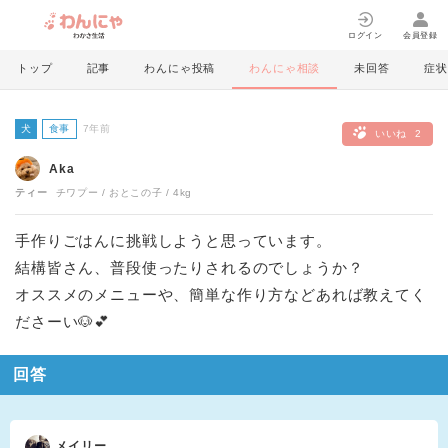
ログイン
会員登録
トップ
記事
わんにゃ投稿
わんにゃ相談
未回答
症状
犬
食事
7年前
いいね
2
Aka
ティー
チワプー
おとこの子
4kg
手作りごはんに挑戦しようと思っています。
結構皆さん、普段使ったりされるのでしょうか？
オススメのメニューや、簡単な作り方などあれば教えてく
ださーい🐶💕
回答
メイリー