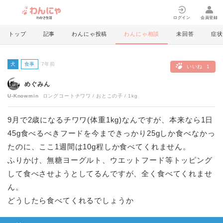
ログイン
会員登録
トップ
記事
わんにゃ投稿
わんにゃ相談
未回答
症状
犬
食事
7年前
いいね
1
めぐみん
U-Knowmin
ロングコートチワワ
おとこの子
1kg
9月で2歳になるチワワ(体重1kg)なんですが、本来なら1日
45g食べるべきフードを今まできっかり25gしか食べなかっ
たのに、ここ1週間は10g程しか食べてくれません。
ふりかけ、無糖ヨーグルト、ウエットフード等トッピング
して食べさせようとしてるんですが、全く食べてくれませ
ん。
どうしたら食べてくれるでしょうか