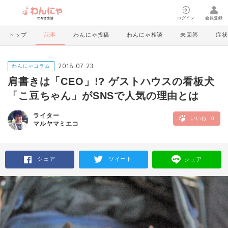
ログイン
会員登録
トップ
記事
わんにゃ投稿
わんにゃ相談
未回答
症状
2018.07.23
わんにゃコラム
肩書きは「CEO」!? ゲストハウスの看板犬
「こ豆ちゃん」がSNSで人気の理由とは
ライター
いいね
0
マルヤマミエコ
シェア
ツイート
シェア