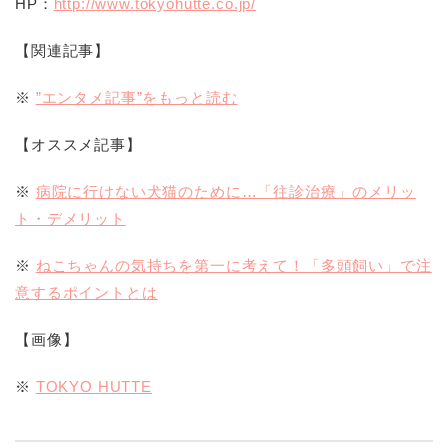
HP：
http://www.tokyohutte.co.jp/
【関連記事】
※
”エンタメ記事”をもっと読む
【オススメ記事】
※
病院に行けない犬猫のために…「往診治療」のメリッ
ト・デメリット
※
ねこちゃんの気持ちを第一に考えて！「多頭飼い」で注
意するポイントとは
【画像】
※
TOKYO HUTTE