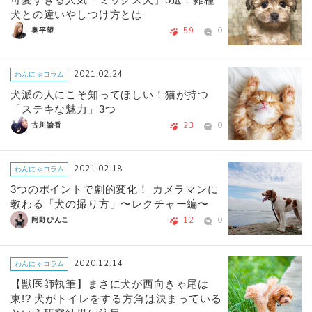
犬との違いやしつけ方とは
59
0
奥平望
2021.02.24
わんにゃコラム
犬派の人にこそ知ってほしい！猫が持つ
「ステキな魅力」3つ
23
0
古川諭香
2021.02.18
わんにゃコラム
3つのポイントで劇的変化！ カメラマンに
教わる「犬の撮り方」〜レクチャー編〜
12
0
岡野ぴんこ
2020.12.14
わんにゃコラム
【獣医師執筆】まさに犬が西向きゃ尾は
東!? 犬がトイレをする方角は決まっている