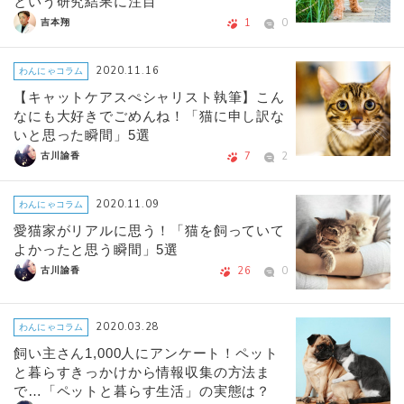
という研究結果に注目
1
0
吉本翔
2020.11.16
わんにゃコラム
【キャットケアスぺシャリスト執筆】こん
なにも大好きでごめんね！「猫に申し訳な
いと思った瞬間」5選
7
2
古川諭香
2020.11.09
わんにゃコラム
愛猫家がリアルに思う！「猫を飼っていて
よかったと思う瞬間」5選
26
0
古川諭香
2020.03.28
わんにゃコラム
飼い主さん1,000人にアンケート！ペット
と暮らすきっかけから情報収集の方法ま
で…「ペットと暮らす生活」の実態は？