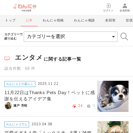
ログイン
会員登録
トップ
記事
わんにゃ投稿
わんにゃ相談
未回答
症状
カテゴリーで
絞り込む
エンタメ
に関する記事一覧
該当件数 68 件
2025.11.22
わんにゃとの暮らし
11月22日はThanks Pets Day！ペットに感
謝を伝えるアイデア集
24
0
瀬戸 芳昭
2023.04.08
わんにゃコラム
可愛すぎる人気「ミックス犬」5選！雑種