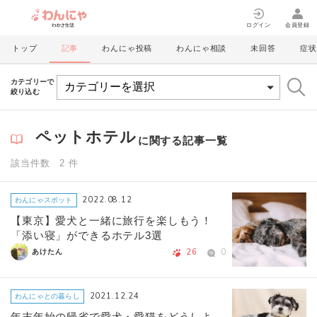
ログイン
会員登録
トップ
記事
わんにゃ投稿
わんにゃ相談
未回答
症状
カテゴリーで
絞り込む
ペットホテル
に関する記事一覧
該当件数 2 件
2022.08.12
わんにゃスポット
【東京】愛犬と一緒に旅行を楽しもう！
「添い寝」ができるホテル3選
26
0
あけたん
2021.12.24
わんにゃとの暮らし
年末年始の帰省で愛犬・愛猫をどうしよ