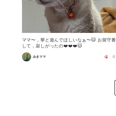
ママ〜，華と遊んでほしいなぁ〜🐱 お留守
して，寂しがったの❤️❤️❤️🐱
0
みきママ