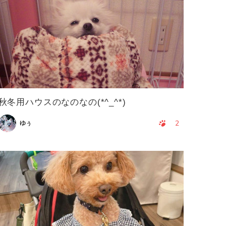
秋冬用ハウスのなのなの(*^_^*)
2
ゆぅ