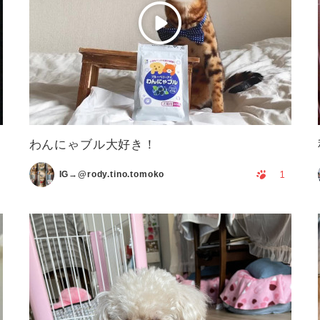
わんにゃブル大好き！
1
IG→@rody.tino.tomoko