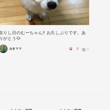
在りし日のむーちゃん‼️ お久しぶりです。あ
華ちゃ
りがとう🐶
0
みきママ
0