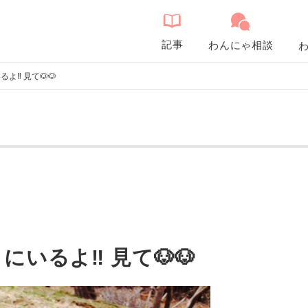
記事
わんにゃ相談
‼️ 見て🐶🐶
いるよ‼️ 見て🐶🐶