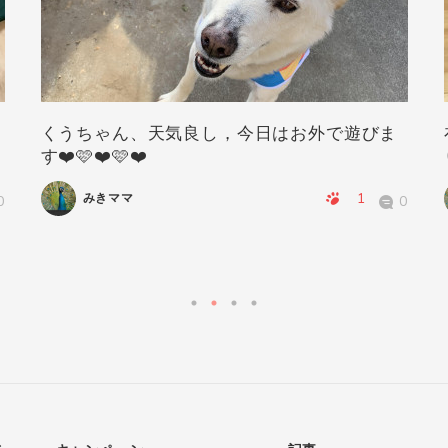
くうちゃん、天気良し，今日はお外で遊びま
す❤️🩷❤️🩷❤️
1
みきママ
0
0