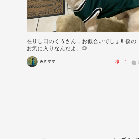
在りし日のくうさん，お似合いでしょ‼️ 僕の
お気に入りなんだよ。🐶
0
0
1
みきママ