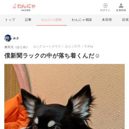
ログイン
会員登録
トップ
記事
わんにゃ投稿
わんにゃ相談
未回答
症状
みさ
おとこの子
5.6kg
ロングコートチワワ
兼田元（はじめ）
僕新聞ラックの中が落ち着くんだ☺