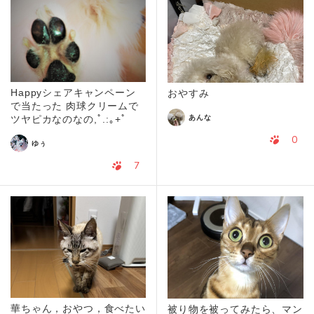
Happyシェアキャンペーン
おやすみ
で当たった 肉球クリームで
あんな
ツヤピカなのなの,ﾟ.:｡+ﾟ
0
ゆぅ
7
華ちゃん，おやつ，食べたい
被り物を被ってみたら、マン