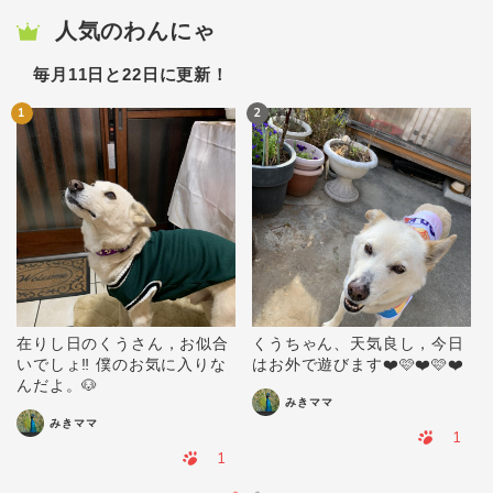
人気のわんにゃ
毎月11日と22日に更新！
1
2
在りし日のくうさん，お似合
くうちゃん、天気良し，今日
いでしょ‼️ 僕のお気に入りな
はお外で遊びます❤️🩷❤️🩷❤️
んだよ。🐶
みきママ
みきママ
1
1