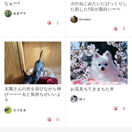
なぁ〜‼️
ガのねこみたいにびっくりし
た顔した‼️目が面白い〜〜
みきママ
hirotan
1
1
太陽さんの光を浴びながら伸
お花見ちてきまちた🌸
びーーーると気持ちがいいよ
ゆぅ
🌞
4
エコまま
0