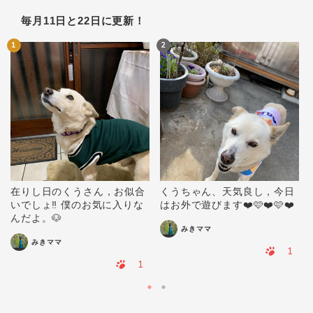
毎月11日と22日に更新！
1
2
在りし日のくうさん，お似合
くうちゃん、天気良し，今日
いでしょ‼️ 僕のお気に入りな
はお外で遊びます❤️🩷❤️🩷❤️
んだよ。🐶
みきママ
みきママ
1
1