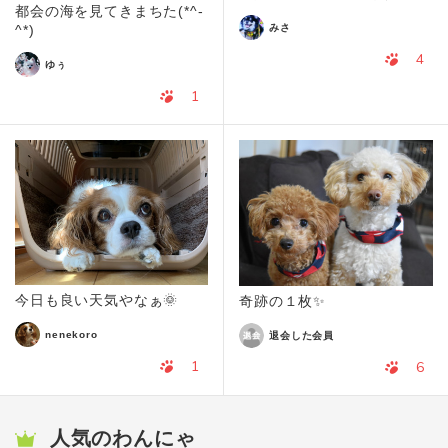
都会の海を見てきまちた(*^-
みさ
^*)
4
ゆぅ
1
今日も良い天気やなぁ🌞
奇跡の１枚✨
nenekoro
退会した会員
1
6
人気のわんにゃ