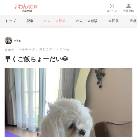
ログイン
会員登録
トップ
記事
わんにゃ投稿
わんにゃ相談
未回答
症状
mks
おとこの子
2.5kg
マルチーズ
まめた
早くご飯ちょーだい🐶