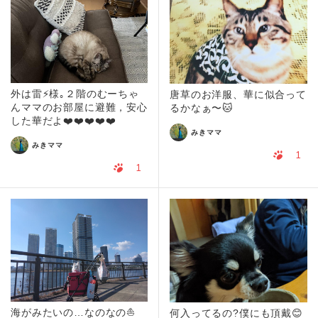
外は雷⚡️様｡２階のむーちゃ
唐草のお洋服、華に似合って
んママのお部屋に避難，安心
るかなぁ〜🐱
した華だよ❤️❤️❤️❤️❤️
みきママ
みきママ
1
1
海がみたいの…なのなの⛵
何入ってるの?僕にも頂戴😊