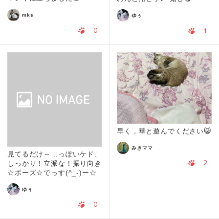
mks
ゆぅ
0
1
早く，華と遊んでください😺
みきママ
見てるだけ～…っぽいケド、
2
しっかり！立派な！振り向き
☆ポーズ☆でっす(^_-)ー☆
ゆぅ
0