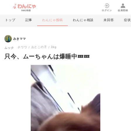
ログイン
会員登録
トップ
記事
わんにゃ投稿
わんにゃ相談
未回答
症状
みきママ
おとこの子
3kg
チワワ
ムック
只今、ムーちゃんは爆睡中💤💤