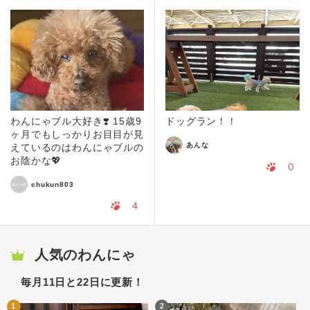
わんにゃブル大好き❣️ 15歳9
ドッグラン！！
ヶ月でもしっかりお目目が見
あんな
えているのはわんにゃブルの
お陰かな💖
0
chukun803
4
人気のわんにゃ
毎月11日と22日に更新！
1
2