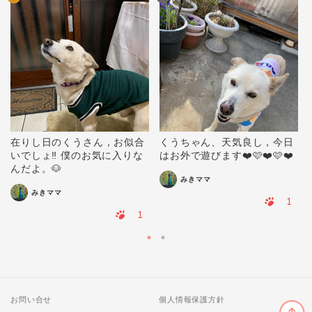
在りし日のくうさん，お似合
くうちゃん、天気良し，今日
いでしょ‼️ 僕のお気に入りな
はお外で遊びます❤️🩷❤️🩷❤️
んだよ。🐶
みきママ
みきママ
1
1
お問い合せ
個人情報保護方針