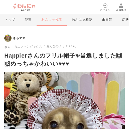
ログイン
会員登録
トップ
記事
わんにゃ投稿
わんにゃ相談
未回答
症状
さらママ
おんなの子
2.96kg
カニンヘンダックス
さら
Happierさんのフリル帽子✨当選しました🙌
🙌めっちゃかわいい♥️♥️♥️