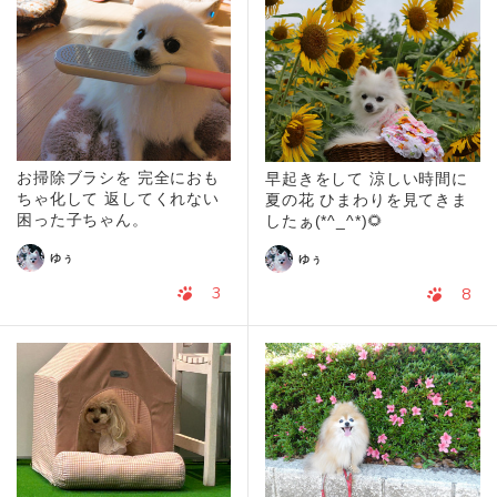
お掃除ブラシを 完全におも
早起きをして 涼しい時間に
ちゃ化して 返してくれない
夏の花 ひまわりを見てきま
困った子ちゃん。
したぁ(*^_^*)🌻
ゆぅ
ゆぅ
3
8