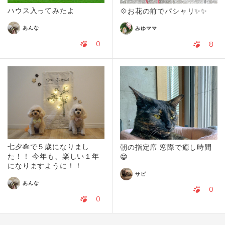
ハウス入ってみたよ
💠お花の前でパシャリ✨✨
あんな
みゆママ
0
8
七夕🎋で５歳になりまし
朝の指定席 窓際で癒し時間
た！！ 今年も、楽しい１年
😁
になりますように！！
サビ
あんな
0
0