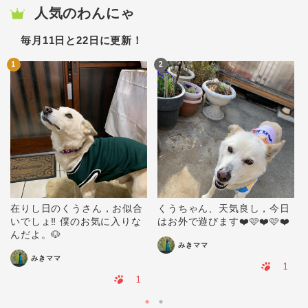
人気のわんにゃ
毎月11日と22日に更新！
1
2
在りし日のくうさん，お似合
くうちゃん、天気良し，今日
いでしょ‼️ 僕のお気に入りな
はお外で遊びます❤️🩷❤️🩷❤️
んだよ。🐶
みきママ
みきママ
1
1