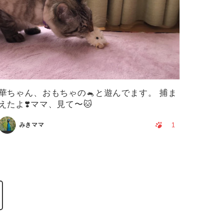
華ちゃん、おもちゃの🐁と遊んでます。 捕ま
えたよ❣️ママ、見て〜🐱
1
みきママ