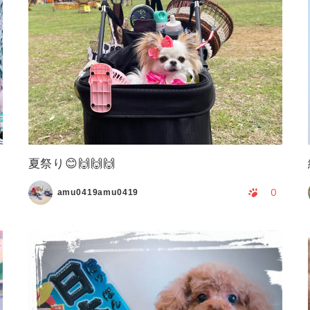
夏祭り😊🙌🙌🙌
0
amu0419amu0419