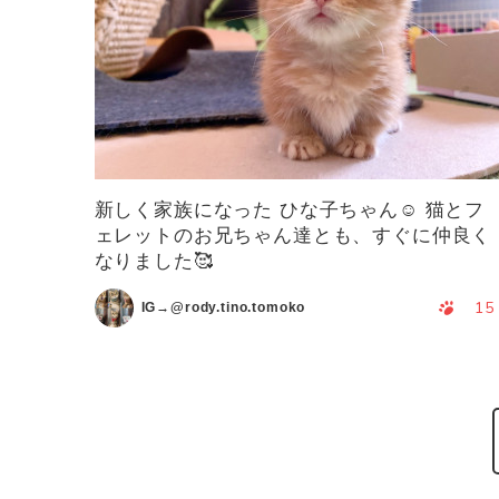
新しく家族になった ひな子ちゃん☺️ 猫とフ
ェレットのお兄ちゃん達とも、すぐに仲良く
なりました🥰
15
IG→@rody.tino.tomoko