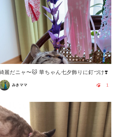
綺麗だニャ〜🐱 華ちゃん七夕飾りに釘づけ❣️
1
みきママ