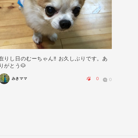
在りし日のむーちゃん‼️ お久しぶりです。あ
華ちゃ
りがとう🐶
0
みきママ
0