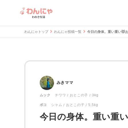
わんにゃトップ
わんにゃ投稿一覧
今日の身体。重い重い😾お
みきママ
おとこの子
3kg
ムック
チワワ
おとこの子
5.5kg
ポコ
シャム
今日の身体。重い重い