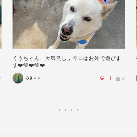
くうちゃん、天気良し，今日はお外で遊びま
す❤️🩷❤️🩷❤️
1
みきママ
0
0