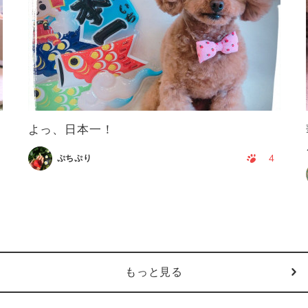
よっ、日本一！
4
ぷちぷり
もっと見る