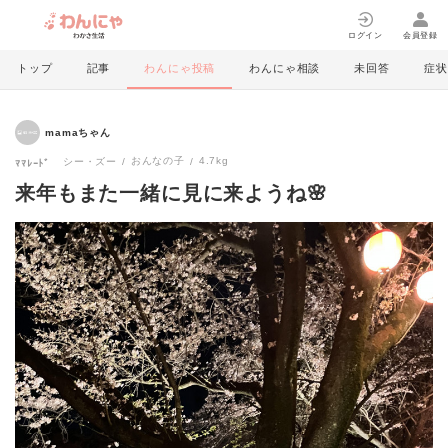
ログイン
会員登録
トップ
記事
わんにゃ投稿
わんにゃ相談
未回答
症状
mamaちゃん
おんなの子
4.7kg
シー・ズー
ﾏﾏﾚｰﾄﾞ
来年もまた一緒に見に来ようね🌸