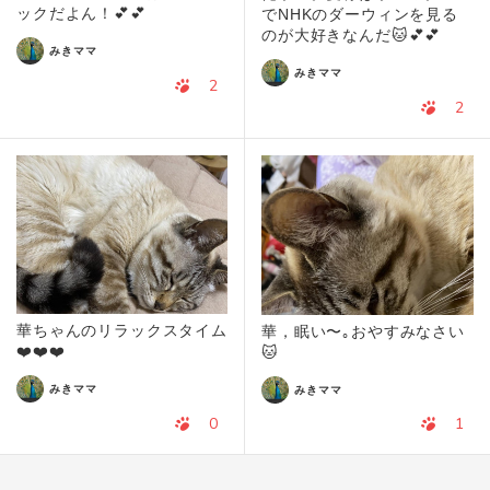
ックだよん！💕💕
でNHKのダーウィンを見る
のが大好きなんだ🐱💕💕
みきママ
みきママ
2
2
華ちゃんのリラックスタイム
華，眠い〜｡おやすみなさい
❤️❤️❤️
🐱
みきママ
みきママ
0
1