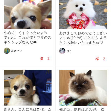
やめて、くすぐったいよ🐾
あけましておめでとうござい
でもね。これが僕とママのス
まちゅ(#^.^#) ことちも よろ
キンシップなんだ❤️
ちくお願いいたちまちゅ♡
みきママ
ゆぅ
2
2
皆さん、こんにちは❣️ 僕、ム
俺ポコ。愛称はボス🐱。 📺