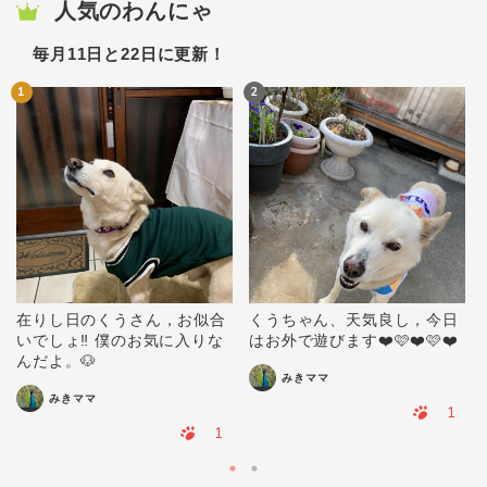
人気のわんにゃ
毎月11日と22日に更新！
1
2
在りし日のくうさん，お似合
くうちゃん、天気良し，今日
いでしょ‼️ 僕のお気に入りな
はお外で遊びます❤️🩷❤️🩷❤️
んだよ。🐶
みきママ
みきママ
1
1