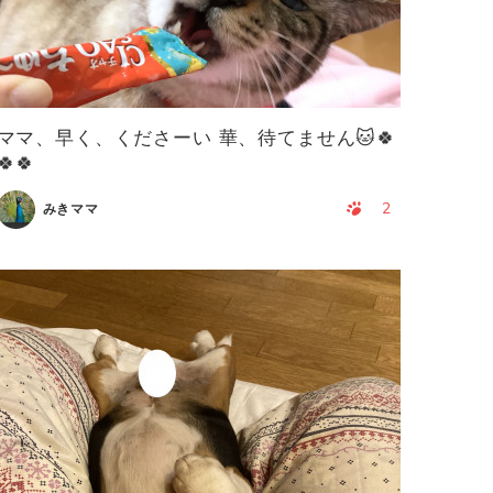
ママ、早く、くださーい 華、待てません🐱🍀
🍀🍀
2
みきママ