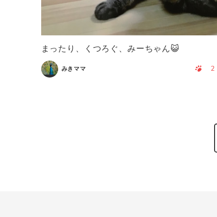
まったり、くつろぐ、みーちゃん😺
2
みきママ