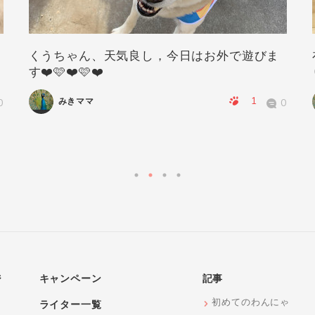
くうちゃん、天気良し，今日はお外で遊びま
す❤️🩷❤️🩷❤️
1
みきママ
0
0
ジ
キャンペーン
記事
初めてのわんにゃ
ライター一覧