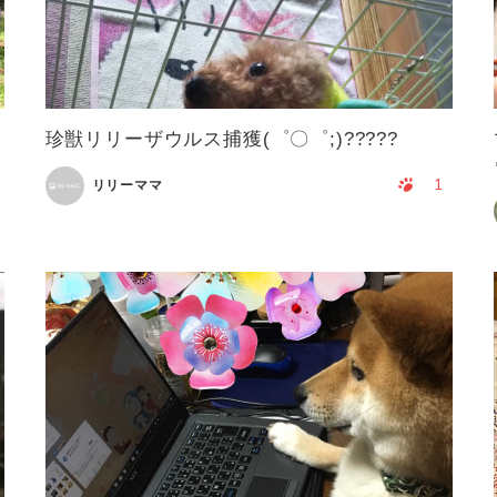
珍獣リリーザウルス捕獲(゜〇゜;)?????
1
リリーママ