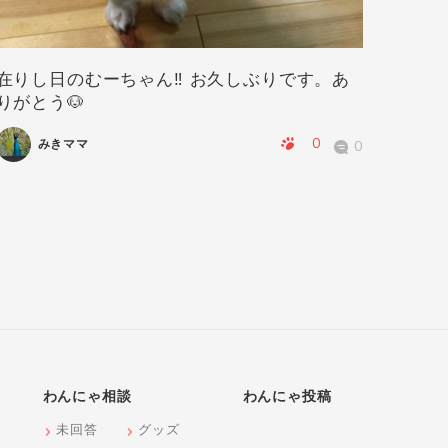
在りし日のむーちゃん‼️ お久しぶりです。あ
華ちゃ
りがとう🐶
0
みきママ
0
わんにゃ相談
わんにゃ投稿
未回答
グッズ