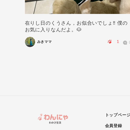
在りし日のくうさん，お似合いでしょ‼️ 僕の
お気に入りなんだよ。🐶
0
0
1
みきママ
トップペー
会員登録