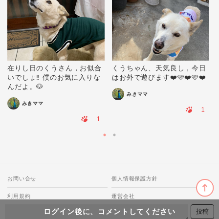
在りし日のくうさん，お似合
くうちゃん、天気良し，今日
いでしょ‼️ 僕のお気に入りな
はお外で遊びます❤️🩷❤️🩷❤️
んだよ。🐶
みきママ
みきママ
1
1
お問い合せ
個人情報保護方針
利用規約
運営会社
ログイン後に、コメントしてください
© 2018-2026 わんにゃ All Rights Reserved.