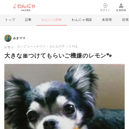
ログイン
会員登録
トップ
記事
わんにゃ投稿
わんにゃ相談
未回答
症状
みきママ
おんなの子
1.5kg
ロングコートチワワ
レモン
大きな🎀つけてもらいご機嫌のレモン🐾