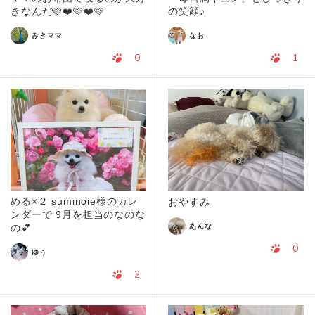
きなんだ🩷❤️🩷❤️🩷
の笑顔♪
みきママ
なお
0
1
める×２ suminoie様のカレ
おやすみ
ンダーで 9月を担当のなのな
あんな
の💕
0
ゆぅ
2