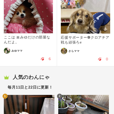
ここは 🎀みゆだけの部屋な
応援サポーター⚽️クロアチア
んだよ。
戦も頑張ろ✊
みゆママ
さらママ
6
0
人気のわんにゃ
毎月11日と22日に更新！
1
2