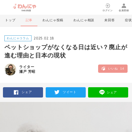
ログイン
会員登録
トップ
記事
わんにゃ投稿
わんにゃ相談
未回答
症状
2025.02.18
わんにゃコラム
ペットショップがなくなる日は近い？廃止が
進む理由と日本の現状
ライター
いいね
14
瀬戸 芳昭
シェア
ツイート
シェア