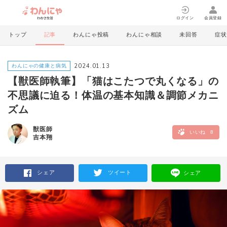
ログイン
会員登録
トップ
記事
わんにゃ投稿
わんにゃ相談
未回答
症状
2024.01.13
わんにゃの健康と病気
【獣医師執筆】「猫はこたつで丸くなる」の
不思議に迫る！体温の基本知識＆調節メカニ
ズム
獣医師
いいね
8
吉本翔
シェア
ツイート
シェア