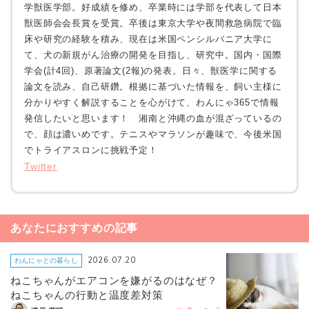
学獣医学部。好成績を修め、卒業時には学部を代表して日本
獣医師会会長賞を受賞。卒後は東京大学や夜間救急病院で臨
床や研究の経験を積み、現在は米国ペンシルバニア大学に
て、犬の新規がん治療の開発を目指し、研究中。国内・国際
学会(計4回)、原著論文(2報)の発表。日々、獣医学に関する
論文を読み、自己研鑽。根拠に基づいた情報を、飼い主様に
分かりやすく解説することを心がけて、わんにゃ365で情報
発信したいと思います！ 湘南と沖縄の血が混ざっているの
で、顔は濃いめです。テニスやマラソンが趣味で、今後米国
でトライアスロンに挑戦予定！
Twitter
あなたにおすすめの記事
2026.07.20
わんにゃとの暮らし
ねこちゃんがエアコンを嫌がるのはなぜ？
ねこちゃんの行動と温度差対策