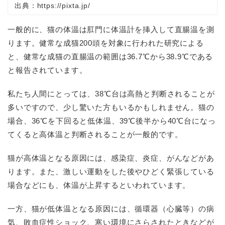
出典：https://pixta.jp/
一般的に、猫の体温は肛門に体温計を挿入して直腸温を測
ります。健常な成猫
200
頭を対象に行われた研究による
と、健常な成猫の直腸温の範囲は
36.7
℃から
38.9
℃である
と報告されています。
私たち人間にとっては、
38
℃台は高熱と判断されることが
多いですので、少し驚いた方もいるかもしれません。猫の
場合、
36
℃を下回ると低体温、
39
℃後半から
40
℃台になっ
てくると高体温と判断されることが一般的です。
猫が高体温となる原因には、感染症、炎症、がんなどがあ
ります。また、激しい運動をした後やひどく緊張している
場合などにも、体温が上昇するといわれています。
一方、猫が低体温となる原因には、循環器（心臓等）の病
気、敗血症性ショック、寒い環境にさらされたときなどが