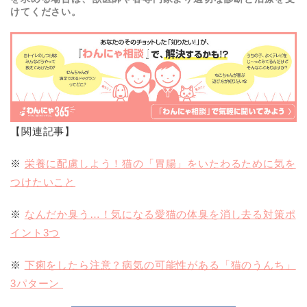
けてください。
【関連記事】
※
栄養に配慮しよう！猫の「胃腸」をいたわるために気を
つけたいこと
※
なんだか臭う…！気になる愛猫の体臭を消し去る対策ポ
イント3つ
※
下痢をしたら注意？病気の可能性がある「猫のうんち」
3パターン