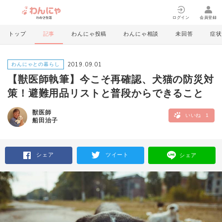
ログイン
会員登録
トップ
記事
わんにゃ投稿
わんにゃ相談
未回答
症状
2019.09.01
わんにゃとの暮らし
【獣医師執筆】今こそ再確認、犬猫の防災対
策！避難用品リストと普段からできること
獣医師
いいね
1
船田治子
シェア
ツイート
シェア