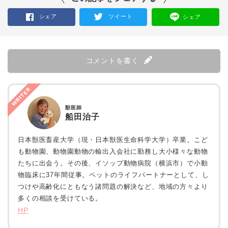
シェア
ツイート
シェア
コメントを書く
WRITER
獣医師
船田治子
日本獣医畜産大学（現・日本獣医生命科学大学）卒業。こど
も動物園、動物園動物の輸出入会社に勤務し大小様々な動物
たちに出会う。その後、イソップ動物病院（横浜市）で小動
物臨床に37年間従事。ペットのライフパートナーとして、し
つけや高齢化にともなう諸問題の解決など、地域の方々より
多くの相談を受けている。
HP