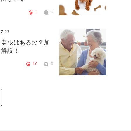
3
0
07.13
も老眼はあるの？加
を解説！
10
0