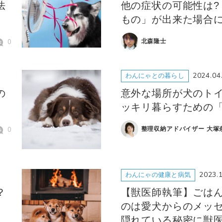
法
他の症状の可能性は?
もの」が出来た場合
0
北森隆士
2024.04
わんにゃとの暮らし
の
意外な場所が犬のトイ
ッキリ暮らすための
0
整理収納アドバイザー 大塚
2023.
わんにゃの健康と病気
？
【獣医師執筆】ごは
のは愛犬からのメッ
隠れている秘密に獣