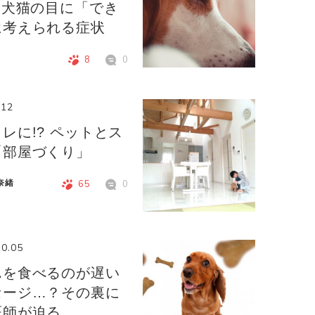
 犬猫の目に「でき
に考えられる症状
8
0
.12
レに!? ペットとス
「部屋づくり」
奈緒
65
0
10.05
んを食べるのが遅い
セージ…？その裏に
医師が迫る