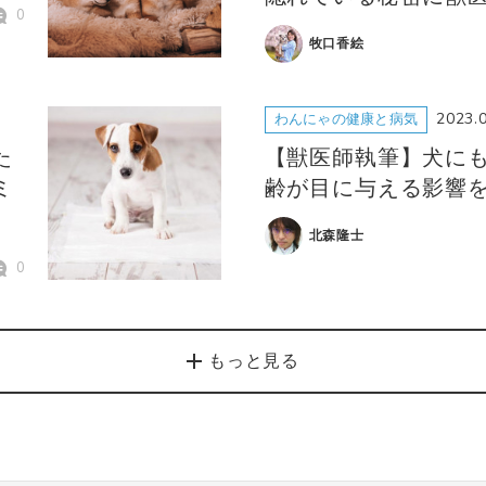
0
牧口香絵
2023.
わんにゃの健康と病気
た
【獣医師執筆】犬に
ミ
齢が目に与える影響
北森隆士
0
もっと見る