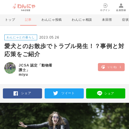
ログイン
会員登録
トップ
記事
わんにゃ投稿
わんにゃ相談
未回答
症状
2023.05.26
わんにゃとの暮らし
愛犬とのお散歩でトラブル発生！？事例と対
応策をご紹介
JCSA 認定「動物看
いいね
1
護士」
miyu
シェア
ツイート
シェア