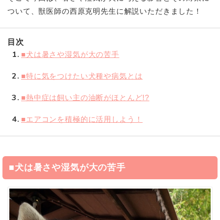
ついて、獣医師の西原克明先生に解説いただきました！
目次
1
■犬は暑さや湿気が大の苦手
2
■特に気をつけたい犬種や病気とは
3
■熱中症は飼い主の油断がほとんど!?
4
■エアコンを積極的に活用しよう！
■犬は暑さや湿気が大の苦手