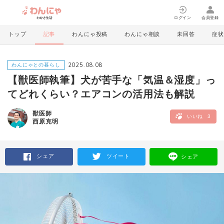
ログイン
会員登録
トップ
記事
わんにゃ投稿
わんにゃ相談
未回答
症状
2025.08.08
わんにゃとの暮らし
【獣医師執筆】犬が苦手な「気温＆湿度」っ
てどれくらい？エアコンの活用法も解説
獣医師
いいね
3
西原克明
シェア
ツイート
シェア