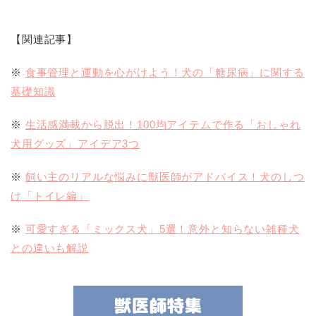
【関連記事】
※
食事管理と運動を心がけよう！犬の「糖尿病」に関する
基礎知識
※
生活感満載から脱出！100均アイテムで作る「おしゃれ
犬用グッズ」アイデア3つ
※
飼い主のリアルな悩みに獣医師がアドバイス！犬のしつ
け「トイレ編」
※
可愛すぎる「ミックス犬」5選！意外と知らない雑種犬
との違いも解説