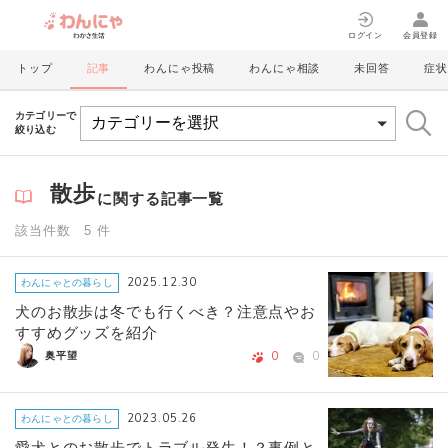
ログイン
会員登録
トップ
記事
わんにゃ投稿
わんにゃ相談
未回答
症状
カテゴリーで
絞り込む
散歩
に関する記事一覧
該当件数 5 件
2025.12.30
わんにゃとの暮らし
犬のお散歩は冬でも行くべき？注意点やお
すすめグッズを紹介
0
0
奥平望
2023.05.26
わんにゃとの暮らし
愛犬とのお散歩でトラブル発生！？事例と