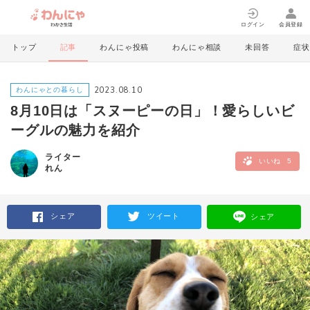
ログイン
会員登録
トップ
記事
わんにゃ投稿
わんにゃ相談
未回答
症状
2023.08.10
わんにゃとの暮らし
8月10日は「スヌーピーの日」！愛らしいビ
ーグルの魅力を紹介
ライター
いいね
5
れん
シェア
ツイート
シェア