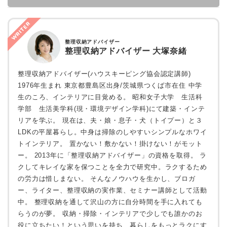
WRITER
整理収納アドバイザー
整理収納アドバイザー 大塚奈緒
整理収納アドバイザー(ハウスキーピング協会認定講師)
1976年生まれ 東京都豊島区出身/茨城県つくば市在住 中学
生のころ、インテリアに目覚める。 昭和女子大学 生活科
学部 生活美学科(現・環境デザイン学科)にて建築・インテ
リアを学ぶ。 現在は、夫・娘・息子・犬（トイプー）と３
LDKの平屋暮らし。中身は掃除のしやすいシンプルなホワイ
トインテリア。 置かない！敷かない！掛けない！がモット
ー。 2013年に「整理収納アドバイザー」の資格を取得。 ラ
クしてキレイな家を保つことを全力で研究中。ラクするため
の労力は惜しまない。 そんなノウハウを生かし、ブロガ
ー、ライター、整理収納の実作業、セミナー講師として活動
中。 整理収納を通して沢山の方に自分時間を手に入れても
らうのが夢。 収納・掃除・インテリアで少しでも誰かのお
役に立ちたい！という思いを持ち、暮らしをもっとラクにす