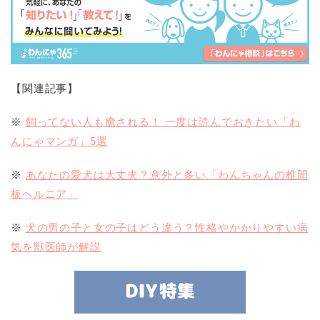
【関連記事】
※
飼ってない人も癒される！ 一度は読んでおきたい「わ
んにゃマンガ」5選
※
あなたの愛犬は大丈夫？意外と多い「わんちゃんの椎間
板ヘルニア」
※
犬の男の子と女の子はどう違う？性格やかかりやすい病
気を獣医師が解説