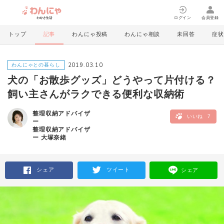
ログイン
会員登録
トップ
記事
わんにゃ投稿
わんにゃ相談
未回答
症状
2019.03.10
わんにゃとの暮らし
犬の「お散歩グッズ」どうやって片付ける？
飼い主さんがラクできる便利な収納術
整理収納アドバイザ
いいね
7
ー
整理収納アドバイザ
ー 大塚奈緒
シェア
ツイート
シェア