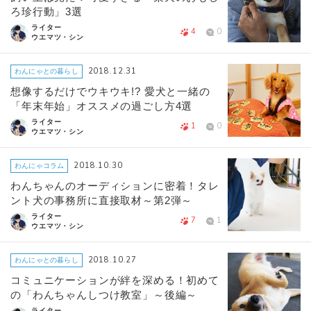
ろ珍行動」3選
ライター
4
0
ウエマツ・シン
2018.12.31
わんにゃとの暮らし
想像するだけでウキウキ!? 愛犬と一緒の
「年末年始」オススメの過ごし方4選
ライター
1
0
ウエマツ・シン
2018.10.30
わんにゃコラム
わんちゃんのオーディションに密着！タレ
ント犬の事務所に直接取材～第2弾～
ライター
7
1
ウエマツ・シン
2018.10.27
わんにゃとの暮らし
コミュニケーションが絆を深める！初めて
の「わんちゃんしつけ教室」～後編～
ライター