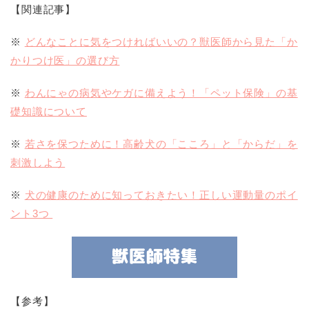
【関連記事】
※
どんなことに気をつければいいの？獣医師から見た「か
かりつけ医」の選び方
※
わんにゃの病気やケガに備えよう！「ペット保険」の基
礎知識について
※
若さを保つために！高齢犬の「こころ」と「からだ」を
刺激しよう
※
犬の健康のために知っておきたい！正しい運動量のポイ
ント3つ
【参考】