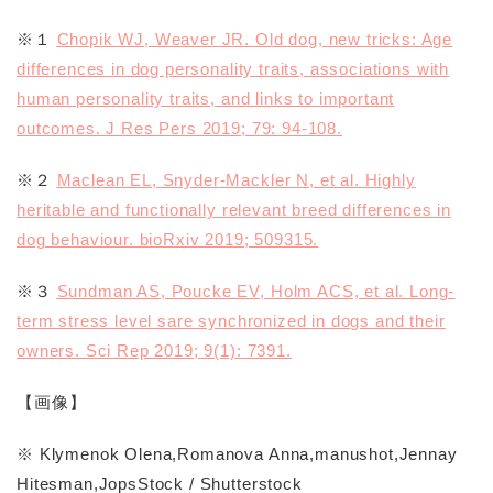
※１
Chopik WJ, Weaver JR. Old dog, new tricks: Age
differences in dog personality traits, associations with
human personality traits, and links to important
outcomes. J Res Pers 2019; 79: 94-108.
※２
Maclean EL, Snyder-Mackler N, et al. Highly
heritable and functionally relevant breed differences in
dog behaviour. bioRxiv 2019; 509315.
※３
Sundman AS, Poucke EV, Holm ACS, et al. Long-
term stress level sare synchronized in dogs and their
owners. Sci Rep 2019; 9(1): 7391.
【画像】
※ Klymenok Olena,Romanova Anna,manushot,Jennay
Hitesman,JopsStock / Shutterstock