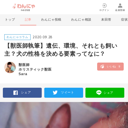
ログイン
会員登録
トップ
記事
わんにゃ投稿
わんにゃ相談
未回答
症状
2020.09.28
わんにゃコラム
【獣医師執筆】遺伝、環境、それとも飼い
主？犬の性格を決める要素ってなに？
獣医師
いいね
9
ホリスティック獣医
Sara
シェア
ツイート
シェア