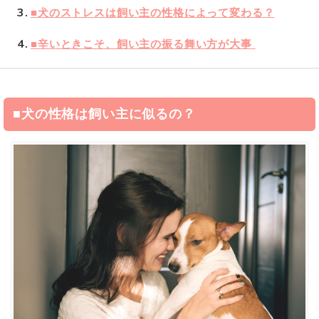
3
■犬のストレスは飼い主の性格によって変わる？
4
■辛いときこそ、飼い主の振る舞い方が大事
■犬の性格は飼い主に似るの？