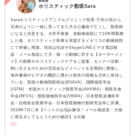
獣医師
ホリスティック獣医Sara
Saraホリスティックアニマルクリニック院長 子供の頃から
兄弟のように一緒に育ってきた犬を心臓病で亡くし、獣医師
になると決意する。大学卒業後、各動物病院にて10年間勤務
した後、ホリスティック医療を実践するイギリスの動物病院
にて研修し帰国。現在は往診やSkype/LINEビデオ電話相
談・メール相談にて犬・猫・小動物に対する【オーダーメイ
ド】の医療やホリスティックケアをご提案。セミナー活動・
飼い主さまのための交流会などイベントを定期的に開催し、
海外書籍やビデオの翻訳に携わり欧米の情報を日本に発信し
ている。英国小動物獣医師会(BSAVA)・国際猫医学会
(ISFM)・米国ホリスティック獣医学会(AHVMA)・獣医生食
学会(RFVS)・獣医植物医学会(VBMA)・日本獣医皮膚科学
会・比較統合医療学会・日本獣医動物行動研究会等に所属。
2018年7月に本【ペットのお悩み解決！メール相談室・犬猫
に長生きしてもらうための秘訣】を出版
HP