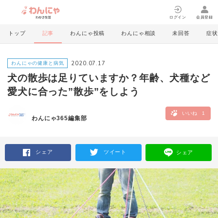
ログイン
会員登録
トップ
記事
わんにゃ投稿
わんにゃ相談
未回答
症状
2020.07.17
わんにゃの健康と病気
犬の散歩は足りていますか？年齢、犬種など
愛犬に合った”散歩”をしよう
いいね
1
わんにゃ365編集部
シェア
ツイート
シェア