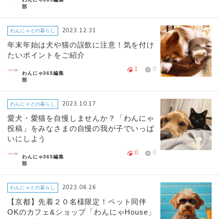
部
2023.12.31
わんにゃとの暮らし
年末年始は犬や猫の誤飲に注意！気を付け
たいポイントをご紹介
1
0
わんにゃ365編集
部
2023.10.17
わんにゃとの暮らし
愛犬・愛猫を自慢しませんか？「わんにゃ
投稿」をみなさまの自慢の我が子でいっぱ
いにしよう
0
0
わんにゃ365編集
部
2023.06.26
わんにゃとの暮らし
【京都】先着２０名様限定！ペット同伴
OKのカフェ&ショップ「わんにゃHouse」