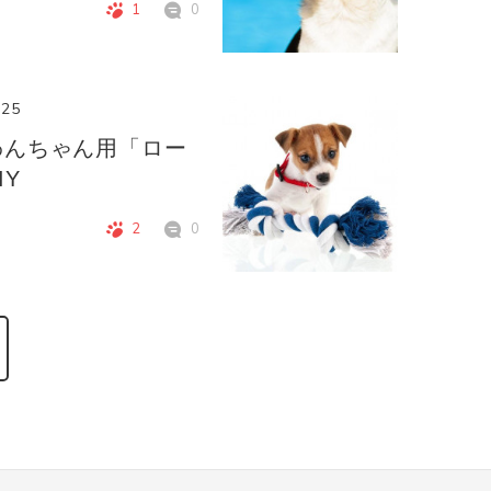
1
0
.25
わんちゃん用「ロー
IY
2
0