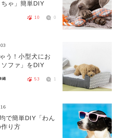
ちゃ」簡単DIY
10
0
.03
ちゃう！小型犬にお
ソファ」をDIY
奈緒
53
1
.16
均で簡単DIY「わん
の作り方