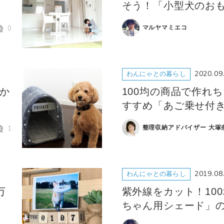
そう！「小型犬のおも
0
マルヤマミエコ
2020.09
わんにゃとの暮らし
たか
100均の商品で作れ
すすめ「あご乗せ付き
1
整理収納アドバイザー 大塚
2019.08
わんにゃとの暮らし
万
紫外線をカット！100
ちゃん用シェード」