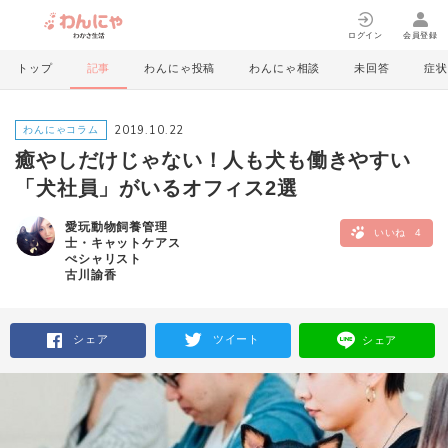
ログイン
会員登録
トップ
記事
わんにゃ投稿
わんにゃ相談
未回答
症状
2019.10.22
わんにゃコラム
癒やしだけじゃない！人も犬も働きやすい
「犬社員」がいるオフィス2選
愛玩動物飼養管理
いいね
4
士・キャットケアス
ぺシャリスト
古川諭香
シェア
ツイート
シェア