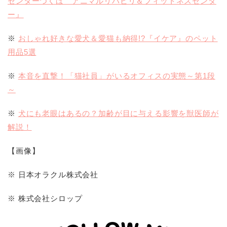
センターつくば アニマルリハビリ＆フィットネスセンタ
ー』
※
おしゃれ好きな愛犬＆愛猫も納得!?『イケア』のペット
用品5選
※
本音を直撃！「猫社員」がいるオフィスの実態～第1段
～
※
犬にも老眼はあるの？加齢が目に与える影響を獣医師が
解説！
【画像】
※ 日本オラクル株式会社
※ 株式会社シロップ