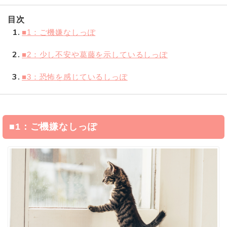
目次
1
■1：ご機嫌なしっぽ
2
■2：少し不安や葛藤を示しているしっぽ
3
■3：恐怖を感じているしっぽ
■1：ご機嫌なしっぽ