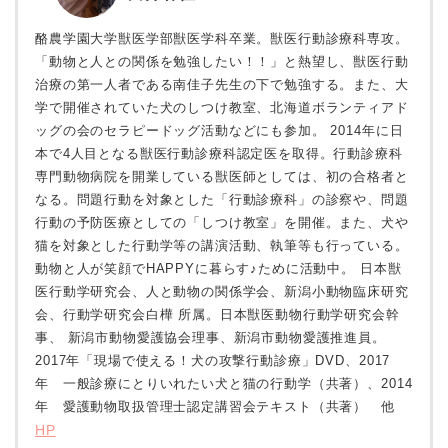
酪農学園大学獣医学部獣医学科卒業。獣医行動診療科専攻。
「動物と人との関係を勉強したい！！」と熱望し、獣医行動
治療の第一人者である南佳子先生の下で勉強する。また、大
学で開催されていた犬のしつけ教室、北海道ボランティアド
ッグの会のセラピードッグ活動などにも参加。 2014年に日
本で4人目となる獣医行動診療科認定医を取得。行動診療科
専門動物病院を開業している獣医師としては、初の合格者と
なる。問題行動を対象とした「行動診療科」の診察や、問題
行動の予防医療としての「しつけ教室」を開催。また、犬や
猫を対象とした行動学等の講演活動、執筆等も行っている。
動物と人が笑顔でHAPPYに暮らす♪ために活動中。 日本獣
医行動学研究会、人と動物の関係学会、新潟小動物臨床研究
会、行動学研究会白樺 所属。日本獣医動物行動学研究会幹
事、 新潟市動物愛護協会理事、新潟市動物愛護推進員。
2017年「現場で使える！犬の攻撃行動診療」DVD、2017
年 一般診療にとりいれたい犬と猫の行動学（共著）、2014
年 愛護動物取扱管理士認定講習会テキスト（共著） 他
HP