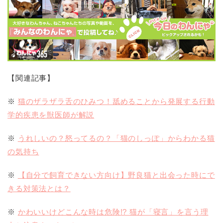
【関連記事】
※
猫のザラザラ舌のひみつ！舐めることから発展する行動
学的疾患を獣医師が解説
※
うれしいの？怒ってるの？「猫のしっぽ」からわかる猫
の気持ち
※
【自分で飼育できない方向け】野良猫と出会った時にで
きる対策法とは？
※
かわいいけどこんな時は危険!? 猫が「寝言」を言う理