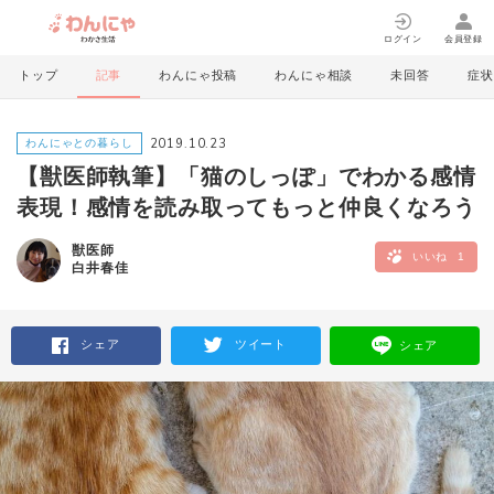
ログイン
会員登録
トップ
記事
わんにゃ投稿
わんにゃ相談
未回答
症状
2019.10.23
わんにゃとの暮らし
【獣医師執筆】「猫のしっぽ」でわかる感情
表現！感情を読み取ってもっと仲良くなろう
獣医師
いいね
1
白井春佳
シェア
ツイート
シェア