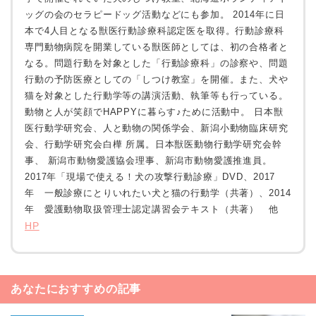
ッグの会のセラピードッグ活動などにも参加。 2014年に日
本で4人目となる獣医行動診療科認定医を取得。行動診療科
専門動物病院を開業している獣医師としては、初の合格者と
なる。問題行動を対象とした「行動診療科」の診察や、問題
行動の予防医療としての「しつけ教室」を開催。また、犬や
猫を対象とした行動学等の講演活動、執筆等も行っている。
動物と人が笑顔でHAPPYに暮らす♪ために活動中。 日本獣
医行動学研究会、人と動物の関係学会、新潟小動物臨床研究
会、行動学研究会白樺 所属。日本獣医動物行動学研究会幹
事、 新潟市動物愛護協会理事、新潟市動物愛護推進員。
2017年「現場で使える！犬の攻撃行動診療」DVD、2017
年 一般診療にとりいれたい犬と猫の行動学（共著）、2014
年 愛護動物取扱管理士認定講習会テキスト（共著） 他
HP
あなたにおすすめの記事