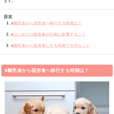
ます。
目次
1
■離乳食から固形食へ移行する時期は？
2
■はじめての固形食が行動に影響すること
3
■離乳食から固形食にする時期で大切なこと
■離乳食から固形食へ移行する時期は？