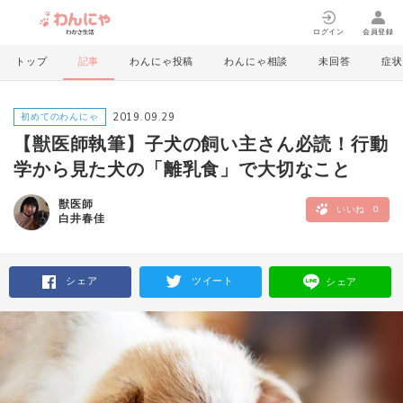
ログイン
会員登録
トップ
記事
わんにゃ投稿
わんにゃ相談
未回答
症状
2019.09.29
初めてのわんにゃ
【獣医師執筆】子犬の飼い主さん必読！行動
学から見た犬の「離乳食」で大切なこと
獣医師
いいね
0
白井春佳
シェア
ツイート
シェア