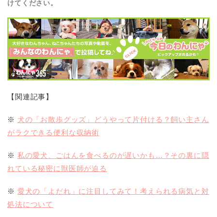
けてください。
【関連記事】
※
犬の「お散歩グッズ」どうやって片付ける？飼い主さん
がラクできる便利な収納術
※
私の愛犬、ごはんを食べるのが遅いかも…？その裏に隠
れている秘密に獣医師が迫る
※
愛犬の「よだれ」に注目してみて！考えられる病気と対
処法について